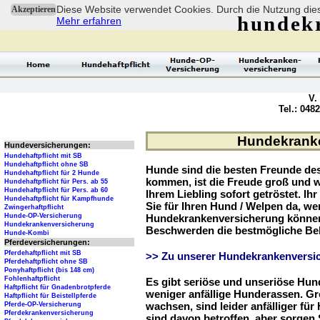
Diese Website verwendet Cookies. Durch die Nutzung dies
Akzeptieren
hundek
Mehr erfahren
V.
Tel.: 048
Hundekranken
Hundeversicherungen:
Hundehaftpflicht mit SB
Hundehaftpflicht ohne SB
Hunde sind die besten Freunde d
Hundehaftpflicht für 2 Hunde
kommen, ist die Freude groß und w
Hundehaftpflicht für Pers. ab 55
Hundehaftpflicht für Pers. ab 60
Ihrem Liebling sofort getröstet. Ih
Hundehaftpflicht für Kampfhunde
Sie für Ihren Hund / Welpen da, we
Zwingerhaftpflicht
Hunde-OP-Versicherung
Hundekrankenversicherung können 
Hundekrankenversicherung
Beschwerden die bestmögliche Be
Hunde-Kombi
Pferdeversicherungen:
Pferdehaftpflicht mit SB
>> Zu unserer Hundekrankenversic
Pferdehaftpflicht ohne SB
Ponyhaftpflicht (bis 148 cm)
Fohlenhaftpflicht
Es gibt seriöse und unseriöse Hun
Haftpflicht für Gnadenbrotpferde
weniger anfällige Hunderassen. G
Haftpflicht für Beistellpferde
wachsen, sind leider anfälliger fü
Pferde-OP-Versicherung
Pferdekrankenversicherung
sind davon betroffen, aber sorgen S