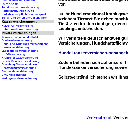
Pferdelebensversicherung
vor.
Pferde-Kombi
Pensionspferdeversicherung
Reiterunfallversicherung
Ist Ihr Hund erst einmal krank ge
Reitlehrerhaftpflicht/Reittherapeut
Schul- und Verleihpferdehaftpflicht
welchem Tierarzt Sie gehen möchte
Katzenversicherungen:
Tierärzten für den richtigen, denn
Katzen-OP-Versicherung
Lieblings entscheiden.
Katzenkrankenversicherung
Private Versicherungen:
Gewässerschadenhaftpflicht
Wir vermitteln deutschlandweit g
Glasbruchversicherung
Versicherungen, Hundehaftpflichtv
Haus- und Grundbesitzerhaftpflicht
Hausratversicherung
Jagdhaftpflichtversicherung
Hundekrankenversicherungsangeb
KFZ-Versicherung
Krankenzusatzversicherung
Private Krankenversicherung
Zudem befinden sich auf unserer I
Privathaftpflichtversicherung
Hundekrankenversicherung sowie w
Rechtsschutzversicherung
Sterbegeldversicherung
Unfallversicherung
Selbstverständlich stehen wir Ihn
Wohngebäudeversicherung
[
Weikersheim
] [Weil der