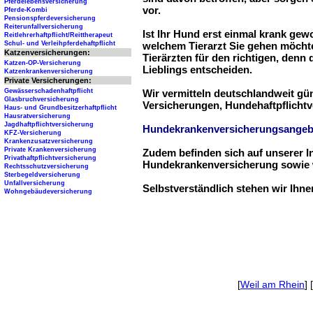
Pferdelebensversicherung
vor.
Pferde-Kombi
Pensionspferdeversicherung
Reiterunfallversicherung
Ist Ihr Hund erst einmal krank ge
Reitlehrerhaftpflicht/Reittherapeut
Schul- und Verleihpferdehaftpflicht
welchem Tierarzt Sie gehen möchte
Katzenversicherungen:
Tierärzten für den richtigen, denn
Katzen-OP-Versicherung
Lieblings entscheiden.
Katzenkrankenversicherung
Private Versicherungen:
Gewässerschadenhaftpflicht
Wir vermitteln deutschlandweit g
Glasbruchversicherung
Versicherungen, Hundehaftpflichtv
Haus- und Grundbesitzerhaftpflicht
Hausratversicherung
Jagdhaftpflichtversicherung
Hundekrankenversicherungsangeb
KFZ-Versicherung
Krankenzusatzversicherung
Private Krankenversicherung
Zudem befinden sich auf unserer I
Privathaftpflichtversicherung
Hundekrankenversicherung sowie w
Rechtsschutzversicherung
Sterbegeldversicherung
Unfallversicherung
Selbstverständlich stehen wir Ihn
Wohngebäudeversicherung
[
Weil am Rhein
] [