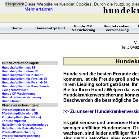
Diese Website verwendet Cookies. Durch die Nutzung dies
Akzeptieren
hundek
Mehr erfahren
V.
Tel.: 048
Hundekr
Hundeversicherungen:
Hundehaftpflicht mit SB
Hundehaftpflicht ohne SB
Hunde sind die besten Freunde d
Hundehaftpflicht für 2 Hunde
kommen, ist die Freude groß und w
Hundehaftpflicht für Pers. ab 55
Hundehaftpflicht für Pers. ab 60
Ihrem Liebling sofort getröstet. Ih
Hundehaftpflicht für Kampfhunde
Sie für Ihren Hund / Welpen da, we
Zwingerhaftpflicht
Hunde-OP-Versicherung
Hundekrankenversicherung können 
Hundekrankenversicherung
Beschwerden die bestmögliche Be
Hunde-Kombi
Pferdeversicherungen:
Pferdehaftpflicht mit SB
>> Zu unserer Hundekrankenversic
Pferdehaftpflicht ohne SB
Ponyhaftpflicht (bis 148 cm)
Fohlenhaftpflicht
Es gibt seriöse und unseriöse Hun
Haftpflicht für Gnadenbrotpferde
weniger anfällige Hunderassen. G
Haftpflicht für Beistellpferde
wachsen, sind leider anfälliger fü
Pferde-OP-Versicherung
Pferdekrankenversicherung
sind davon betroffen, aber sorgen S