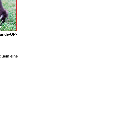
Hunde-OP-
equem eine