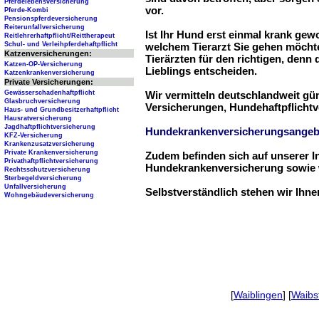
Pferdelebensversicherung
vor.
Pferde-Kombi
Pensionspferdeversicherung
Reiterunfallversicherung
Ist Ihr Hund erst einmal krank ge
Reitlehrerhaftpflicht/Reittherapeut
Schul- und Verleihpferdehaftpflicht
welchem Tierarzt Sie gehen möchte
Katzenversicherungen:
Tierärzten für den richtigen, denn
Katzen-OP-Versicherung
Lieblings entscheiden.
Katzenkrankenversicherung
Private Versicherungen:
Gewässerschadenhaftpflicht
Wir vermitteln deutschlandweit g
Glasbruchversicherung
Versicherungen, Hundehaftpflichtv
Haus- und Grundbesitzerhaftpflicht
Hausratversicherung
Jagdhaftpflichtversicherung
Hundekrankenversicherungsangeb
KFZ-Versicherung
Krankenzusatzversicherung
Private Krankenversicherung
Zudem befinden sich auf unserer I
Privathaftpflichtversicherung
Hundekrankenversicherung sowie w
Rechtsschutzversicherung
Sterbegeldversicherung
Unfallversicherung
Selbstverständlich stehen wir Ihn
Wohngebäudeversicherung
[
Waiblingen
] [
Waibs