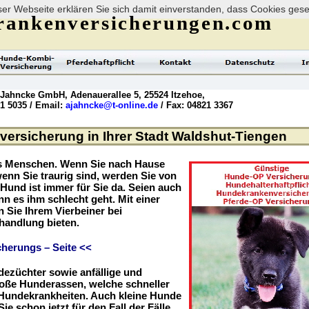
er Webseite erklären Sie sich damit einverstanden, dass Cookies ges
rankenversicherungen.com
 Jahncke GmbH, Adenauerallee 5, 25524 Itzehoe,
21 5035 / Email:
ajahncke@t-online.de
/ Fax: 04821 3367
ersicherung in Ihrer Stadt Waldshut-Tiengen
es Menschen. Wenn Sie nach Hause
enn Sie traurig sind, werden Sie von
r Hund ist immer für Sie da. Seien auch
nn es ihm schlecht geht. Mit einer
Sie Ihrem Vierbeiner bei
handlung bieten.
herungs – Seite <<
dezüchter sowie anfällige und
roße Hunderassen, welche schneller
r Hundekrankheiten. Auch kleine Hunde
ie schon jetzt für den Fall der Fälle