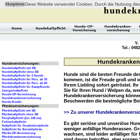
Diese Website verwendet Cookies. Durch die Nutzung dies
Akzeptieren
hundek
V.
Tel.: 048
Hundekrankenv
Hundeversicherungen:
Hundehaftpflicht mit SB
Hundehaftpflicht ohne SB
Hunde sind die besten Freunde d
Hundehaftpflicht für 2 Hunde
kommen, ist die Freude groß und w
Hundehaftpflicht für Pers. ab 55
Hundehaftpflicht für Pers. ab 60
Ihrem Liebling sofort getröstet. Ih
Hundehaftpflicht für Kampfhunde
Sie für Ihren Hund / Welpen da, we
Zwingerhaftpflicht
Hunde-OP-Versicherung
Hundekrankenversicherung können 
Hundekrankenversicherung
Beschwerden die bestmögliche Be
Hunde-Kombi
Pferdeversicherungen:
Pferdehaftpflicht mit SB
>> Zu unserer Hundekrankenversic
Pferdehaftpflicht ohne SB
Ponyhaftpflicht (bis 148 cm)
Fohlenhaftpflicht
Es gibt seriöse und unseriöse Hun
Haftpflicht für Gnadenbrotpferde
weniger anfällige Hunderassen. G
Haftpflicht für Beistellpferde
wachsen, sind leider anfälliger fü
Pferde-OP-Versicherung
Pferdekrankenversicherung
sind davon betroffen, aber sorgen S