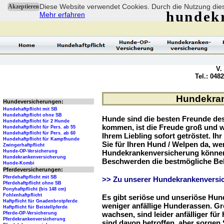
Diese Website verwendet Cookies. Durch die Nutzung dies
Akzeptieren
hundek
Mehr erfahren
V.
Tel.: 048
Hundekran
Hundeversicherungen:
Hundehaftpflicht mit SB
Hundehaftpflicht ohne SB
Hunde sind die besten Freunde d
Hundehaftpflicht für 2 Hunde
kommen, ist die Freude groß und w
Hundehaftpflicht für Pers. ab 55
Hundehaftpflicht für Pers. ab 60
Ihrem Liebling sofort getröstet. Ih
Hundehaftpflicht für Kampfhunde
Sie für Ihren Hund / Welpen da, we
Zwingerhaftpflicht
Hunde-OP-Versicherung
Hundekrankenversicherung können 
Hundekrankenversicherung
Beschwerden die bestmögliche Be
Hunde-Kombi
Pferdeversicherungen:
Pferdehaftpflicht mit SB
>> Zu unserer Hundekrankenversic
Pferdehaftpflicht ohne SB
Ponyhaftpflicht (bis 148 cm)
Fohlenhaftpflicht
Es gibt seriöse und unseriöse Hun
Haftpflicht für Gnadenbrotpferde
weniger anfällige Hunderassen. G
Haftpflicht für Beistellpferde
wachsen, sind leider anfälliger fü
Pferde-OP-Versicherung
Pferdekrankenversicherung
sind davon betroffen, aber sorgen S