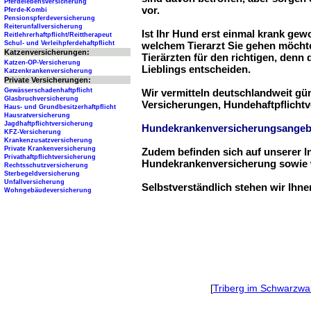
Pferdelebensversicherung
vor.
Pferde-Kombi
Pensionspferdeversicherung
Reiterunfallversicherung
Ist Ihr Hund erst einmal krank ge
Reitlehrerhaftpflicht/Reittherapeut
Schul- und Verleihpferdehaftpflicht
welchem Tierarzt Sie gehen möchte
Katzenversicherungen:
Tierärzten für den richtigen, denn
Katzen-OP-Versicherung
Lieblings entscheiden.
Katzenkrankenversicherung
Private Versicherungen:
Gewässerschadenhaftpflicht
Wir vermitteln deutschlandweit g
Glasbruchversicherung
Versicherungen, Hundehaftpflichtv
Haus- und Grundbesitzerhaftpflicht
Hausratversicherung
Jagdhaftpflichtversicherung
Hundekrankenversicherungsangeb
KFZ-Versicherung
Krankenzusatzversicherung
Private Krankenversicherung
Zudem befinden sich auf unserer I
Privathaftpflichtversicherung
Hundekrankenversicherung sowie w
Rechtsschutzversicherung
Sterbegeldversicherung
Unfallversicherung
Selbstverständlich stehen wir Ihn
Wohngebäudeversicherung
[
Triberg im Schwarzwa