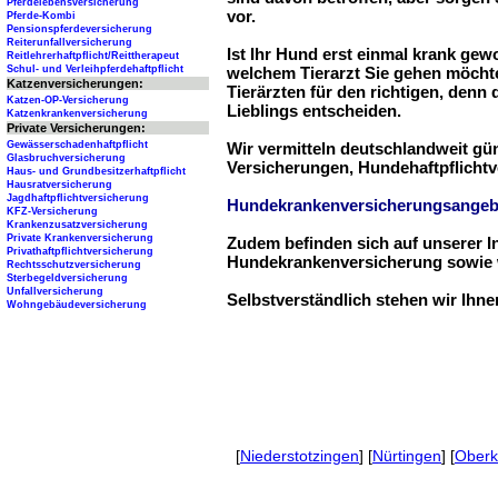
Pferdelebensversicherung
vor.
Pferde-Kombi
Pensionspferdeversicherung
Reiterunfallversicherung
Ist Ihr Hund erst einmal krank ge
Reitlehrerhaftpflicht/Reittherapeut
Schul- und Verleihpferdehaftpflicht
welchem Tierarzt Sie gehen möchte
Katzenversicherungen:
Tierärzten für den richtigen, denn
Katzen-OP-Versicherung
Lieblings entscheiden.
Katzenkrankenversicherung
Private Versicherungen:
Gewässerschadenhaftpflicht
Wir vermitteln deutschlandweit g
Glasbruchversicherung
Versicherungen, Hundehaftpflichtv
Haus- und Grundbesitzerhaftpflicht
Hausratversicherung
Jagdhaftpflichtversicherung
Hundekrankenversicherungsangeb
KFZ-Versicherung
Krankenzusatzversicherung
Private Krankenversicherung
Zudem befinden sich auf unserer I
Privathaftpflichtversicherung
Hundekrankenversicherung sowie w
Rechtsschutzversicherung
Sterbegeldversicherung
Unfallversicherung
Selbstverständlich stehen wir Ihn
Wohngebäudeversicherung
[
Niederstotzingen
] [
Nürtingen
] [
Oberk