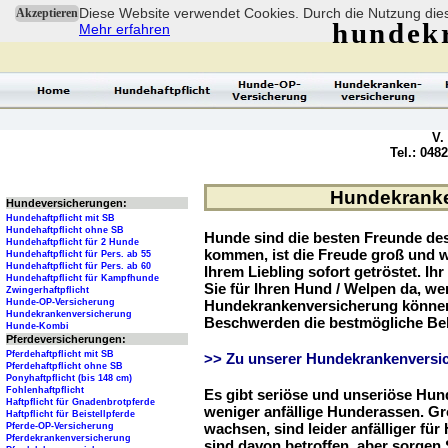
Diese Website verwendet Cookies. Durch die Nutzung dies
Akzeptieren
hundek
Mehr erfahren
V.
Tel.: 048
Hundekranken
Hundeversicherungen:
Hundehaftpflicht mit SB
Hundehaftpflicht ohne SB
Hunde sind die besten Freunde d
Hundehaftpflicht für 2 Hunde
kommen, ist die Freude groß und w
Hundehaftpflicht für Pers. ab 55
Hundehaftpflicht für Pers. ab 60
Ihrem Liebling sofort getröstet. Ih
Hundehaftpflicht für Kampfhunde
Sie für Ihren Hund / Welpen da, we
Zwingerhaftpflicht
Hunde-OP-Versicherung
Hundekrankenversicherung können 
Hundekrankenversicherung
Beschwerden die bestmögliche Be
Hunde-Kombi
Pferdeversicherungen:
Pferdehaftpflicht mit SB
>> Zu unserer Hundekrankenversic
Pferdehaftpflicht ohne SB
Ponyhaftpflicht (bis 148 cm)
Fohlenhaftpflicht
Es gibt seriöse und unseriöse Hun
Haftpflicht für Gnadenbrotpferde
weniger anfällige Hunderassen. G
Haftpflicht für Beistellpferde
wachsen, sind leider anfälliger fü
Pferde-OP-Versicherung
Pferdekrankenversicherung
sind davon betroffen, aber sorgen S