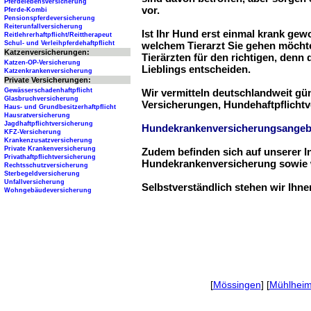
Pferdelebensversicherung
vor.
Pferde-Kombi
Pensionspferdeversicherung
Reiterunfallversicherung
Ist Ihr Hund erst einmal krank ge
Reitlehrerhaftpflicht/Reittherapeut
Schul- und Verleihpferdehaftpflicht
welchem Tierarzt Sie gehen möchte
Katzenversicherungen:
Tierärzten für den richtigen, denn
Katzen-OP-Versicherung
Lieblings entscheiden.
Katzenkrankenversicherung
Private Versicherungen:
Gewässerschadenhaftpflicht
Wir vermitteln deutschlandweit g
Glasbruchversicherung
Versicherungen, Hundehaftpflichtv
Haus- und Grundbesitzerhaftpflicht
Hausratversicherung
Jagdhaftpflichtversicherung
Hundekrankenversicherungsangeb
KFZ-Versicherung
Krankenzusatzversicherung
Private Krankenversicherung
Zudem befinden sich auf unserer I
Privathaftpflichtversicherung
Hundekrankenversicherung sowie w
Rechtsschutzversicherung
Sterbegeldversicherung
Unfallversicherung
Selbstverständlich stehen wir Ihn
Wohngebäudeversicherung
[
Mössingen
] [
Mühlheim