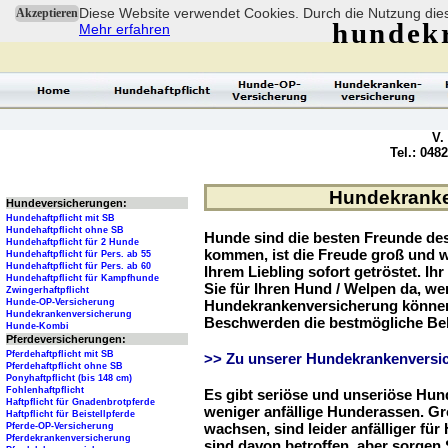
Diese Website verwendet Cookies. Durch die Nutzung dies
Akzeptieren
hundek
Mehr erfahren
V.
Tel.: 048
Hundekranke
Hundeversicherungen:
Hundehaftpflicht mit SB
Hundehaftpflicht ohne SB
Hunde sind die besten Freunde d
Hundehaftpflicht für 2 Hunde
kommen, ist die Freude groß und w
Hundehaftpflicht für Pers. ab 55
Hundehaftpflicht für Pers. ab 60
Ihrem Liebling sofort getröstet. Ih
Hundehaftpflicht für Kampfhunde
Sie für Ihren Hund / Welpen da, we
Zwingerhaftpflicht
Hunde-OP-Versicherung
Hundekrankenversicherung können 
Hundekrankenversicherung
Beschwerden die bestmögliche Be
Hunde-Kombi
Pferdeversicherungen:
Pferdehaftpflicht mit SB
>> Zu unserer Hundekrankenversic
Pferdehaftpflicht ohne SB
Ponyhaftpflicht (bis 148 cm)
Fohlenhaftpflicht
Es gibt seriöse und unseriöse Hun
Haftpflicht für Gnadenbrotpferde
weniger anfällige Hunderassen. G
Haftpflicht für Beistellpferde
wachsen, sind leider anfälliger fü
Pferde-OP-Versicherung
Pferdekrankenversicherung
sind davon betroffen, aber sorgen S