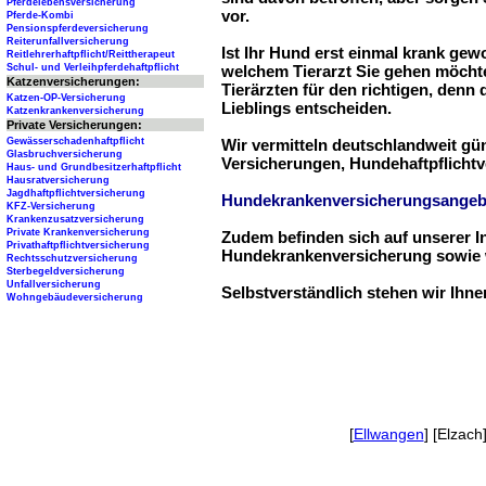
Pferdelebensversicherung
vor.
Pferde-Kombi
Pensionspferdeversicherung
Reiterunfallversicherung
Ist Ihr Hund erst einmal krank ge
Reitlehrerhaftpflicht/Reittherapeut
Schul- und Verleihpferdehaftpflicht
welchem Tierarzt Sie gehen möchte
Katzenversicherungen:
Tierärzten für den richtigen, denn
Katzen-OP-Versicherung
Lieblings entscheiden.
Katzenkrankenversicherung
Private Versicherungen:
Gewässerschadenhaftpflicht
Wir vermitteln deutschlandweit g
Glasbruchversicherung
Versicherungen, Hundehaftpflichtv
Haus- und Grundbesitzerhaftpflicht
Hausratversicherung
Jagdhaftpflichtversicherung
Hundekrankenversicherungsangeb
KFZ-Versicherung
Krankenzusatzversicherung
Private Krankenversicherung
Zudem befinden sich auf unserer I
Privathaftpflichtversicherung
Hundekrankenversicherung sowie w
Rechtsschutzversicherung
Sterbegeldversicherung
Unfallversicherung
Selbstverständlich stehen wir Ihn
Wohngebäudeversicherung
[
Ellwangen
] [Elzach]