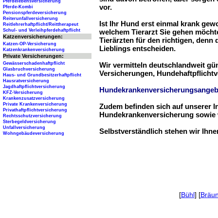
Pferdelebensversicherung
vor.
Pferde-Kombi
Pensionspferdeversicherung
Reiterunfallversicherung
Ist Ihr Hund erst einmal krank ge
Reitlehrerhaftpflicht/Reittherapeut
Schul- und Verleihpferdehaftpflicht
welchem Tierarzt Sie gehen möchte
Katzenversicherungen:
Tierärzten für den richtigen, denn
Katzen-OP-Versicherung
Lieblings entscheiden.
Katzenkrankenversicherung
Private Versicherungen:
Gewässerschadenhaftpflicht
Wir vermitteln deutschlandweit g
Glasbruchversicherung
Versicherungen, Hundehaftpflichtv
Haus- und Grundbesitzerhaftpflicht
Hausratversicherung
Jagdhaftpflichtversicherung
Hundekrankenversicherungsangeb
KFZ-Versicherung
Krankenzusatzversicherung
Private Krankenversicherung
Zudem befinden sich auf unserer I
Privathaftpflichtversicherung
Hundekrankenversicherung sowie w
Rechtsschutzversicherung
Sterbegeldversicherung
Unfallversicherung
Selbstverständlich stehen wir Ihn
Wohngebäudeversicherung
[
Bühl
] [
Bräun