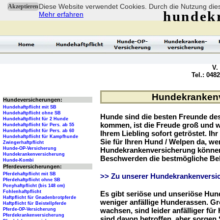
Diese Website verwendet Cookies. Durch die Nutzung dies
Akzeptieren
hundek
Mehr erfahren
V.
Tel.: 048
Hundekrankenve
Hundeversicherungen:
Hundehaftpflicht mit SB
Hundehaftpflicht ohne SB
Hunde sind die besten Freunde d
Hundehaftpflicht für 2 Hunde
kommen, ist die Freude groß und w
Hundehaftpflicht für Pers. ab 55
Hundehaftpflicht für Pers. ab 60
Ihrem Liebling sofort getröstet. Ih
Hundehaftpflicht für Kampfhunde
Sie für Ihren Hund / Welpen da, we
Zwingerhaftpflicht
Hunde-OP-Versicherung
Hundekrankenversicherung können 
Hundekrankenversicherung
Beschwerden die bestmögliche Be
Hunde-Kombi
Pferdeversicherungen:
Pferdehaftpflicht mit SB
>> Zu unserer Hundekrankenversic
Pferdehaftpflicht ohne SB
Ponyhaftpflicht (bis 148 cm)
Fohlenhaftpflicht
Es gibt seriöse und unseriöse Hun
Haftpflicht für Gnadenbrotpferde
weniger anfällige Hunderassen. G
Haftpflicht für Beistellpferde
wachsen, sind leider anfälliger fü
Pferde-OP-Versicherung
Pferdekrankenversicherung
sind davon betroffen, aber sorgen S