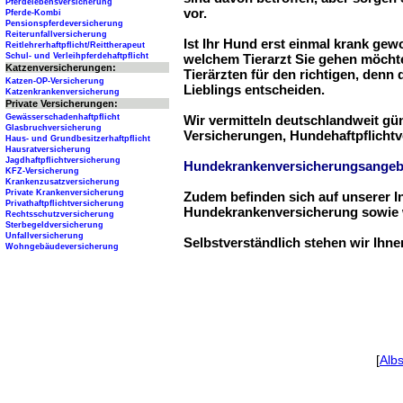
Pferdelebensversicherung
vor.
Pferde-Kombi
Pensionspferdeversicherung
Reiterunfallversicherung
Ist Ihr Hund erst einmal krank ge
Reitlehrerhaftpflicht/Reittherapeut
Schul- und Verleihpferdehaftpflicht
welchem Tierarzt Sie gehen möchte
Katzenversicherungen:
Tierärzten für den richtigen, denn
Katzen-OP-Versicherung
Lieblings entscheiden.
Katzenkrankenversicherung
Private Versicherungen:
Gewässerschadenhaftpflicht
Wir vermitteln deutschlandweit g
Glasbruchversicherung
Versicherungen, Hundehaftpflichtv
Haus- und Grundbesitzerhaftpflicht
Hausratversicherung
Jagdhaftpflichtversicherung
Hundekrankenversicherungsangeb
KFZ-Versicherung
Krankenzusatzversicherung
Private Krankenversicherung
Zudem befinden sich auf unserer I
Privathaftpflichtversicherung
Hundekrankenversicherung sowie w
Rechtsschutzversicherung
Sterbegeldversicherung
Unfallversicherung
Selbstverständlich stehen wir Ihn
Wohngebäudeversicherung
[
Albs