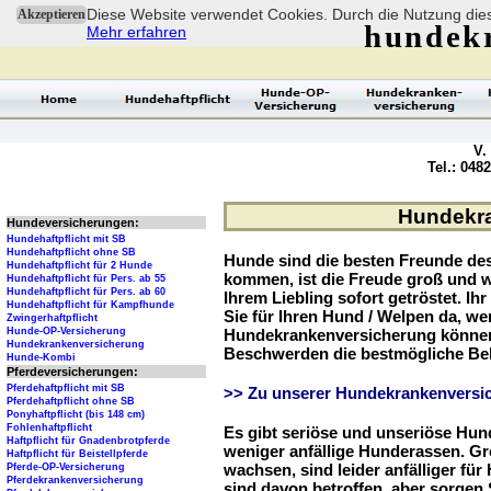
Diese Website verwendet Cookies. Durch die Nutzung dies
Akzeptieren
hundek
Mehr erfahren
V.
Tel.: 048
Hundekra
Hundeversicherungen:
Hundehaftpflicht mit SB
Hundehaftpflicht ohne SB
Hunde sind die besten Freunde d
Hundehaftpflicht für 2 Hunde
kommen, ist die Freude groß und w
Hundehaftpflicht für Pers. ab 55
Hundehaftpflicht für Pers. ab 60
Ihrem Liebling sofort getröstet. Ih
Hundehaftpflicht für Kampfhunde
Sie für Ihren Hund / Welpen da, we
Zwingerhaftpflicht
Hunde-OP-Versicherung
Hundekrankenversicherung können 
Hundekrankenversicherung
Beschwerden die bestmögliche Be
Hunde-Kombi
Pferdeversicherungen:
Pferdehaftpflicht mit SB
>> Zu unserer Hundekrankenversic
Pferdehaftpflicht ohne SB
Ponyhaftpflicht (bis 148 cm)
Fohlenhaftpflicht
Es gibt seriöse und unseriöse Hun
Haftpflicht für Gnadenbrotpferde
weniger anfällige Hunderassen. G
Haftpflicht für Beistellpferde
wachsen, sind leider anfälliger fü
Pferde-OP-Versicherung
Pferdekrankenversicherung
sind davon betroffen, aber sorgen S